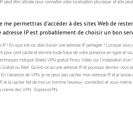
 IP peut être utilisée pour connaître votre localisation physique, et elle p
 me permettras d'accéder à des sites Web de reste
tre adresse IP est probablement de choisir un bon ser
 IP ! En quoi est-ce utile d'avoir une adresse IP partagée ? Lorsque vou
pour cent cache et élimine toute trace de votre présence en ligne et vo
 techniques Hotspot Shield VPN gratuit Proxy Vidéo sur l'installation d
Gratuit ou Réel Qu'est-ce qu'une adresse IP et pourquoi devriez-vous l
i. En l'absence de VPN, je ne peux pas cacher mon adresse IP et je laisse 
on IP et la cacher fait de moi un homme heureux. connectés) et vous-même 
e la crème des VPN : ExpressVPN.