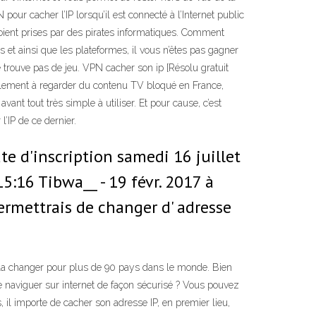
pour cacher l’IP lorsqu’il est connecté à l’Internet public
soient prises par des pirates informatiques. Comment
et ainsi que les plateformes, il vous n’êtes pas gagner
 trouve pas de jeu. VPN cacher son ip [Résolu gratuit
alement à regarder du contenu TV bloqué en France,
nt tout très simple à utiliser. Et pour cause, c’est
’IP de ce dernier.
e d'inscription samedi 16 juillet
5:16 Tibwa__ - 19 févr. 2017 à
permettrais de changer d' adresse
la changer pour plus de 90 pays dans le monde. Bien
de naviguer sur internet de façon sécurisé ? Vous pouvez
 il importe de cacher son adresse IP, en premier lieu,