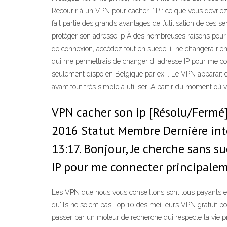
Recourir à un VPN pour cacher l’IP : ce que vous devriez e
fait partie des grands avantages de l’utilisation de ces
protéger son adresse ip À des nombreuses raisons pour h
de connexion, accédez tout en suède, il ne changera rien
qui me permettrais de changer d' adresse IP pour me co
seulement dispo en Belgique par ex .. Le VPN apparaît don
avant tout très simple à utiliser. A partir du moment où 
VPN cacher son ip [Résolu/Fermé]
2016 Statut Membre Dernière inter
13:17. Bonjour, Je cherche sans s
IP pour me connecter principalem
Les VPN que nous vous conseillons sont tous payants e
qu'ils ne soient pas Top 10 des meilleurs VPN gratuit po
passer par un moteur de recherche qui respecte la vie pr