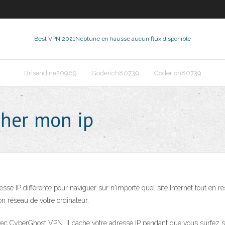
Best VPN 2021
Neptune en hausse aucun flux disponible
Brisendine20969
Goderich80739
Goderich80739
cher mon ip
IP différente pour naviguer sur n'importe quel site Internet tout en rest
on réseau de votre ordinateur.
avec CyberGhost VPN. Il cache votre adresse IP pendant que vous surfez su