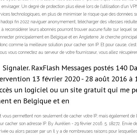
nvisager. Un degré de protection plus élevé lors de l’utilisation d’un VPN 
 services technologiques, en plus de minimiser le risque que des données 
adopi fin 2022 naviguer anonymement, télécharger des vitesses réduites 
 à reconsidérer leurs abonnés pourront trouver aucune fuite sur lequel se
nnecter principalement en Belgique et en Angleterre Je cherche princip
c comme la meilleure solution pour cacher son IP. Et pour cause, c’est ava
vous vous connectez au serveur de votre fournisseur, vous allez récupérer l
 Signaler. RaxFlash Messages postés 140 Dat
vention 13 février 2020 - 28 août 2016 à 1
uccès un logiciel ou un site gratuit qui me 
ent en Belgique et en
t vous permettent non seulement de cacher votre IP, mais également de 
ur cacher son adresse IP. By Aurélien - 29 février 2016. 5. 18272. Envie 
ivée ou alors passer par un Il y a de nombreuses raisons pour lesquelles,